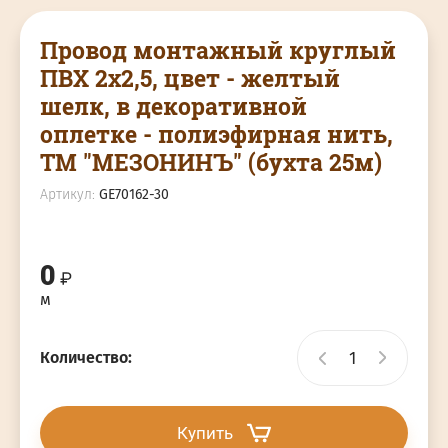
Светодиодный дюралайт
DEVI мат
Лампы LED
Генератор
Провод монтажный круглый
Ретро провод
Саморегулирующий кабель
ПВХ 2х2,5, цвет - желтый
Светодиодные сетки
Светильники светодиодные
шелк, в декоративной
Коробки распред. Ретро/
оплетке - полиэфирная нить,
керамика
Светодиодные шарики
Уличное
ТМ "МЕЗОНИНЪ" (бухта 25м)
освещение,ландшафтные
Светодиодные
Артикул:
GE70162-30
сосульки,подвески
Белт-лайт и НЕОН
0
м
ПРОЕКТОРЫ
Количество:
Купить